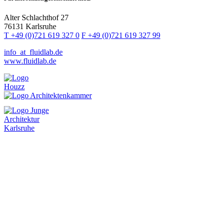
Alter Schlachthof 27
76131 Karlsruhe
T +49 (0)721 619 327 0
F +49 (0)721 619 327 99
info
_at_
fluidlab.de
www.fluidlab.de