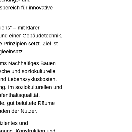
sbereich für innovative
ens“ – mit klarer
und einer Gebäudetechnik,
rinzipien setzt. Ziel ist
ieeinsatz.
tems Nachhaltiges Bauen
che und soziokulturelle
 und Lebenszykluskosten,
ng. Im soziokulturellen und
enthaltsqualität,
lle, gut belüftete Räume
den der Nutzer.
fizientes und
anung, Konstruktion und