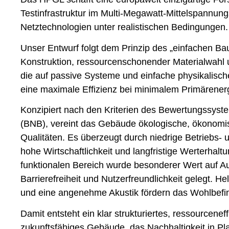
Testinfrastruktur im Multi-Megawatt-Mittelspannung
Netztechnologien unter realistischen Bedingungen.
Unser Entwurf folgt dem Prinzip des „einfachen Bau
Konstruktion, ressourcenschonender Materialwahl 
die auf passive Systeme und einfache physikalische P
eine maximale Effizienz bei minimalem Primärenerg
Konzipiert nach den Kriterien des Bewertungssys
(BNB), vereint das Gebäude ökologische, ökonomis
Qualitäten. Es überzeugt durch niedrige Betriebs-
hohe Wirtschaftlichkeit und langfristige Werterhaltu
funktionalen Bereich wurde besonderer Wert auf Auf
Barrierefreiheit und Nutzerfreundlichkeit gelegt. He
und eine angenehme Akustik fördern das Wohlbefin
Damit entsteht ein klar strukturiertes, ressourcenef
zukunftsfähiges Gebäude, das Nachhaltigkeit in Pl