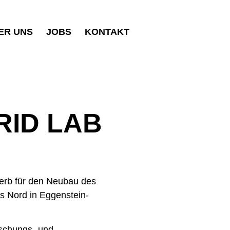
ER UNS
JOBS
KONTAKT
RID LAB
erb für den Neubau des
 Nord in Eggenstein-
rschungs- und