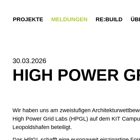
PROJEKTE
MELDUNGEN
RE:BUILD
ÜB
30.03.2026
HIGH POWER G
Wir haben uns am zweistufigen Architekturwettbew
High Power Grid Labs (HPGL) auf dem KIT Campus
Leopoldshafen beteiligt.
Das HPGL schafft eine europaweit einzigartige Fo